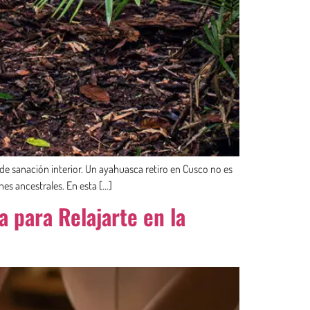
de sanación interior. Un ayahuasca retiro en Cusco no es
nes ancestrales. En esta […]
 para Relajarte en la