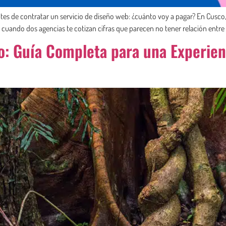
tes de contratar un servicio de diseño web: ¿cuánto voy a pagar? En Cusco,
uando dos agencias te cotizan cifras que parecen no tener relación entre s
: Guía Completa para una Experienc