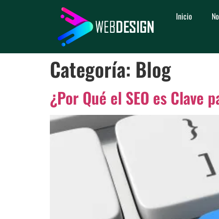
Inicio
No
Categoría:
Blog
¿Por Qué el SEO es Clave p