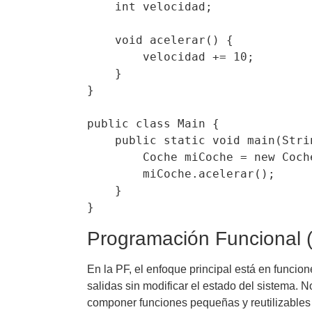
    int velocidad;

    void acelerar() {

        velocidad += 10;

    }

}

public class Main {

    public static void main(String[] args) {

        Coche miCoche = new Coche();

        miCoche.acelerar();

    }

}
Programación Funcional 
En la PF, el enfoque principal está en funci
salidas sin modificar el estado del sistema. N
componer funciones pequeñas y reutilizables 