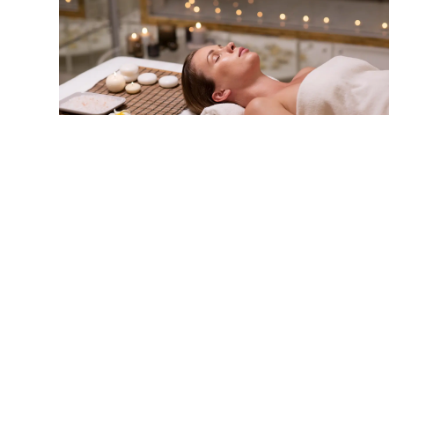
¿Dónde están ubicados los
mejores spas?
La mayoría de los centros de masaje en Cusco se encuentran en
zonas estratégicas:
Centro Histórico (cerca de la Plaza de Armas)
San Blas (zona bohemia y turística)
Avenida El Sol
Esto facilita el acceso tanto para turistas como para viajeros que